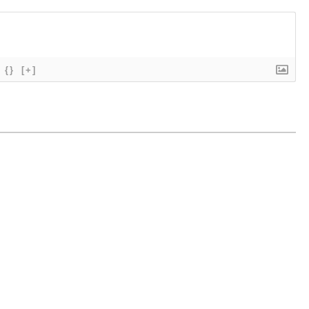
{}
[+]