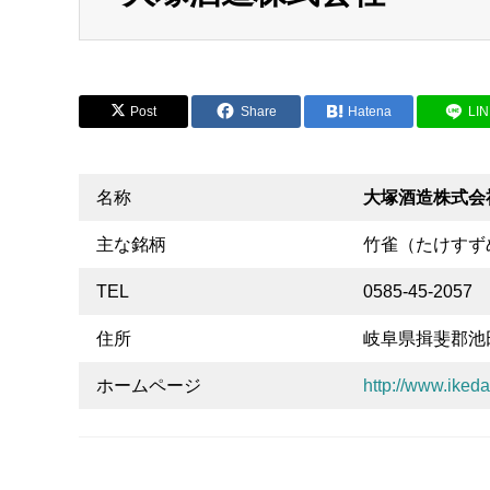
Post
Share
Hatena
LI
名称
大塚酒造株式会
主な銘柄
竹雀（たけすず
TEL
0585-45-2057
住所
岐阜県揖斐郡池田
ホームページ
http://www.ikeda-