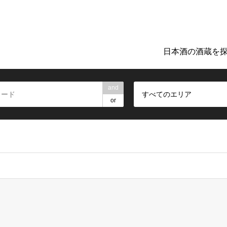
ト「日本のお酒TIME」。地元の酒蔵巡りや日本酒探しに役立つ詳細
日本酒の酒蔵を
and
すべてのエリア
or