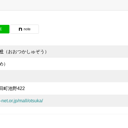
NE
note
社
（おおつかしゅぞう）
め）
町池野422
net.or.jp/mall/otsuka/