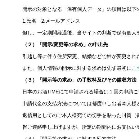
開示の対象となる「保有個人データ」の項目は以下
1.氏名 2.メールアドレス
但し、一定期間経過後、当サイトの判断で保有個人
（２）「開示/変更等の求め」の申出先
引越し等に伴う住所変更、結婚などで姓が変更され
また、個人情報の開示に対する求めは先ず最初に
こ
（３）「開示等の求め」の手数料及びその徴収方法
日本のお酒TIMEにて申請される場合は１回の申請ご
申請代金の支払方法については都度申し出者本人様
返信用としてのご本人様宛ての切手を貼った封筒（
旨ご連絡申し上げますが、所定の期間内にお支払い
（４）「開示等の求め」に対する回答方法