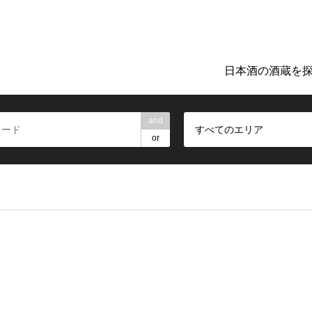
ト「日本のお酒TIME」。地元の酒蔵巡りや日本酒探しに役立つ詳細
日本酒の酒蔵を
and
すべてのエリア
or