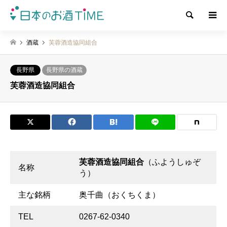
検索
酒蔵
芙蓉酒造協同組合
長野県
長野県の酒蔵
芙蓉酒造協同組合
芙蓉酒造協同組合
（ふようしゅぞ
名称
う）
主な銘柄
奥千曲（おくちくま）
TEL
0267-62-0340