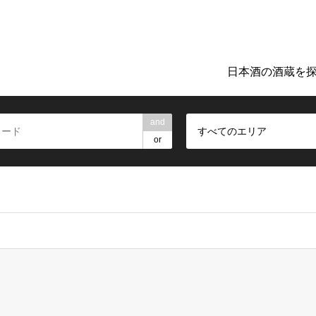
ト「日本のお酒TIME」。地元の酒蔵巡りや日本酒探しに役立つ詳細
日本酒の酒蔵を
and
すべてのエリア
or