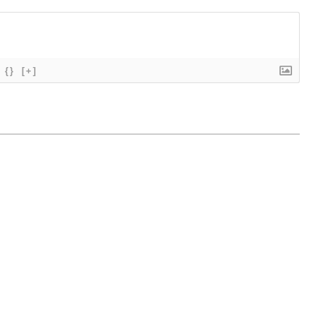
{}
[+]