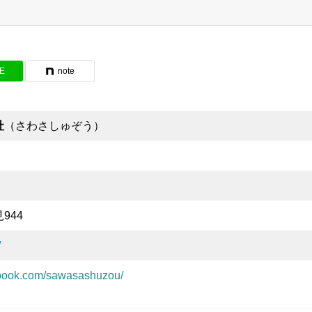
NE
note
社
（さわさしゅぞう）
）
944
/
ebook.com/sawasashuzou/