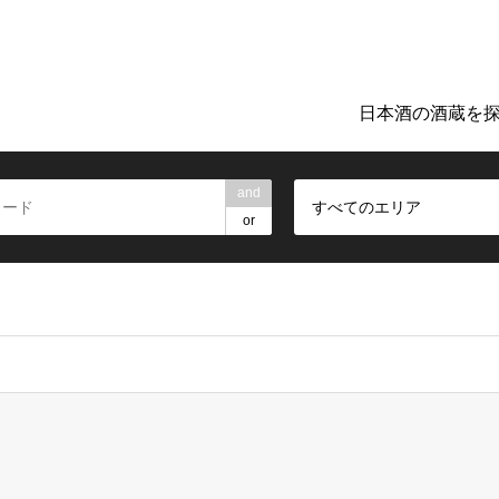
ト「日本のお酒TIME」。地元の酒蔵巡りや日本酒探しに役立つ詳細
日本酒の酒蔵を
and
すべてのエリア
or