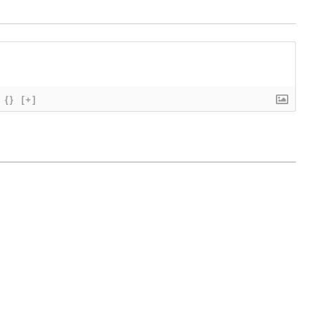
{}
[+]