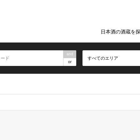
ト「日本のお酒TIME」。地元の酒蔵巡りや日本酒探しに役立つ詳細
日本酒の酒蔵を
and
すべてのエリア
or