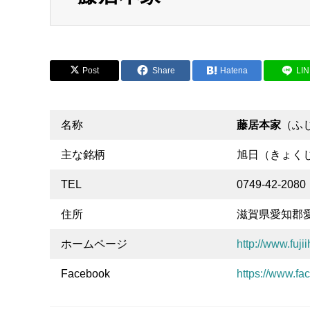
Post
Share
Hatena
LI
名称
藤居本家
（ふ
主な銘柄
旭日（きょく
TEL
0749-42-2080
住所
滋賀県愛知郡愛
ホームページ
http://www.fuji
Facebook
https://www.fa