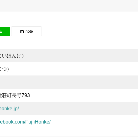
NE
note
じいほんけ）
じつ）
荘町長野793
ihonke.jp/
cebook.com/FujiiHonke/