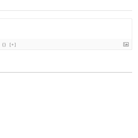
{}
[+]