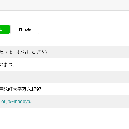
NE
note
社
（よしむらしゅぞう）
のまつ）
陀町大字万六1797
.or.jp/~inadoya/