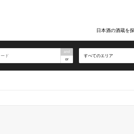
ト「日本のお酒TIME」。地元の酒蔵巡りや日本酒探しに役立つ詳細
日本酒の酒蔵を
and
すべてのエリア
or