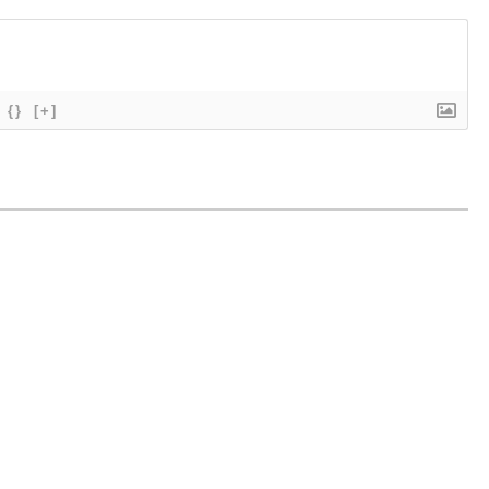
{}
[+]