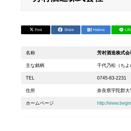
Post
Share
Hatena
LI
名称
芳村酒造株式会
主な銘柄
千代乃松（ちよ
TEL
0745-83-2231
住所
奈良県宇陀郡大宇
ホームページ
http://www.begin