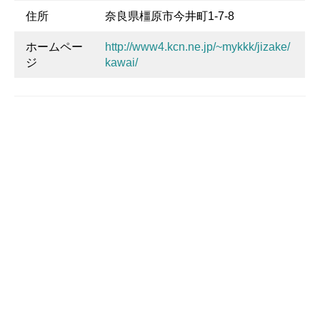
住所
奈良県橿原市今井町1-7-8
ホームペー
http://www4.kcn.ne.jp/~mykkk/jizake/
ジ
kawai/