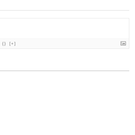
{}
[+]