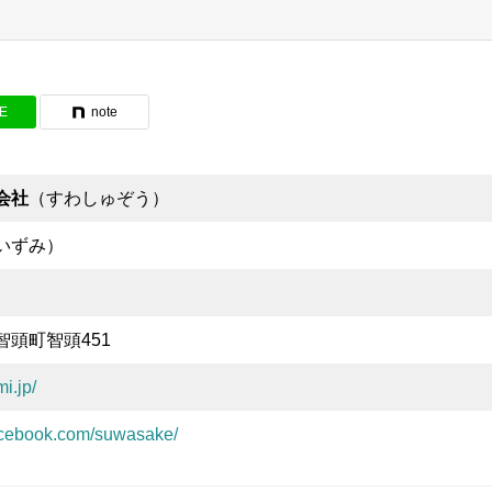
NE
note
会社
（すわしゅぞう）
いずみ）
頭町智頭451
i.jp/
acebook.com/suwasake/