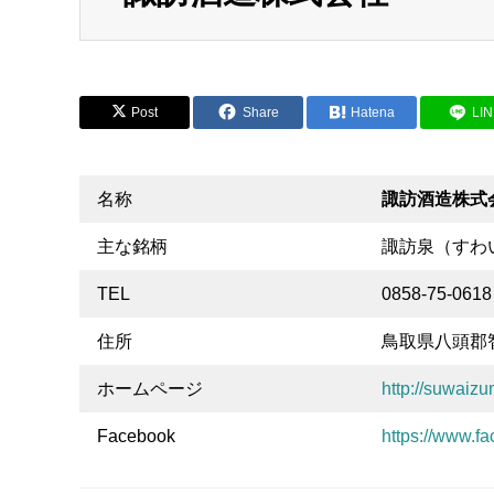
Post
Share
Hatena
LI
名称
諏訪酒造株式
主な銘柄
諏訪泉（すわ
TEL
0858-75-0618
住所
鳥取県八頭郡智
ホームページ
http://suwaizum
Facebook
https://www.f