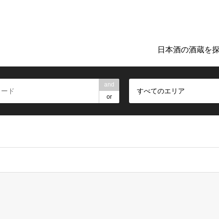
ト「日本のお酒TIME」。地元の酒蔵巡りや日本酒探しに役立つ詳細
日本酒の酒蔵を
and
すべてのエリア
or