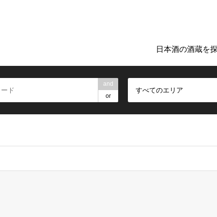
ト「日本のお酒TIME」。地元の酒蔵巡りや日本酒探しに役立つ詳細
日本酒の酒蔵を
and
すべてのエリア
or