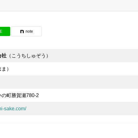
NE
note
会社
（こうちしゅぞう）
はま）
の町勝賀瀬780-2
hi-sake.com/