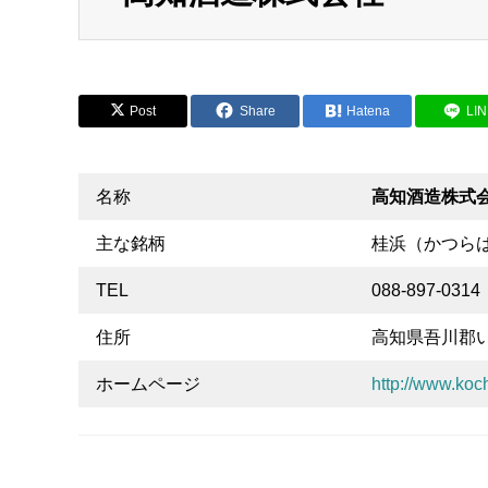
Post
Share
Hatena
LI
名称
高知酒造株式
主な銘柄
桂浜（かつら
TEL
088-897-0314
住所
高知県吾川郡い
ホームページ
http://www.koc