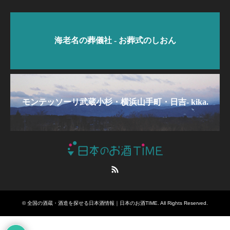
海老名の葬儀社 - お葬式のしおん
モンテッソーリ武蔵小杉・横浜山手町・日吉- kika.
RSS
©
全国の酒蔵・酒造を探せる日本酒情報｜日本のお酒TIME
. All Rights Reserved.