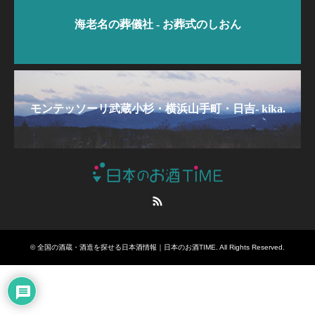
海老名の葬儀社 - お葬式のしおん
モンテッソーリ武蔵小杉・横浜山手町・日吉- kika.
RSS
©
全国の酒蔵・酒造を探せる日本酒情報｜日本のお酒TIME
. All Rights Reserved.