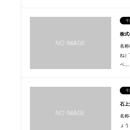
千
株式
名称
ね）
ペ…
千
石上
名称
ょう