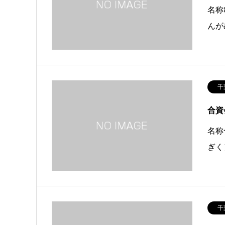
名称
んが
千
合資
名称
ぎく
千