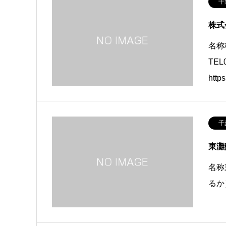
千
株式
名称
TE
http
千
東灘
名称
るか