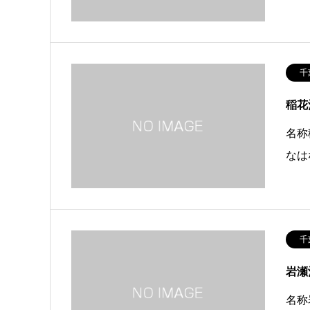
千
稲花
名称
なは
千
岩瀬
名称