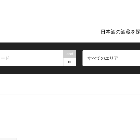
ト「日本のお酒TIME」。地元の酒蔵巡りや日本酒探しに役立つ詳細
日本酒の酒蔵を
and
すべてのエリア
or