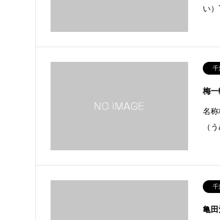
い）
千
梅一
名称
（う
千
亀田