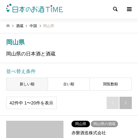
検索
酒蔵
中国
岡山県
岡山県
岡山県の日本酒と酒蔵
並べ替え条件
新しい順
古い順
閲覧数順
42件中 1〜20件を表示


岡山県
岡山県の酒蔵
赤磐酒造株式会社