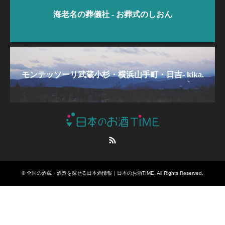
海老名の葬儀社 - お葬式のしおん
モンテッソーリ武蔵小杉・横浜山手町・日吉- kika.
RSS
©
全国の酒蔵・酒造を探せる日本酒情報｜日本のお酒TIME
. All Rights Reserved.