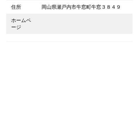
住所
岡山県瀬戸内市牛窓町牛窓３８４９
ホームペ
ージ