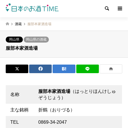
検索
酒蔵
服部本家酒造場
岡山県
岡山県の酒蔵
服部本家酒造場
服部本家酒造場
（はっとりほんけしゅ
名称
ぞうじょう）
主な銘柄
折鶴（おりづる）
TEL
0869-34-2047