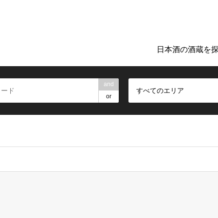
ト「日本のお酒TIME」。地元の酒蔵巡りや日本酒探しに役立つ詳細
日本酒の酒蔵を
and
すべてのエリア
or