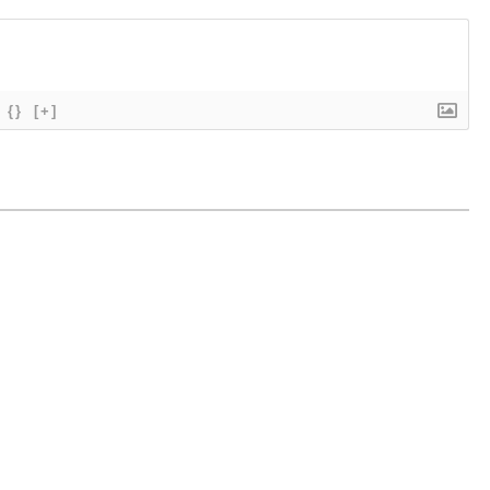
{}
[+]