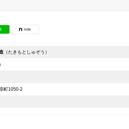
NE
note
造
（たきもとしゅぞう）
）
町1050-2