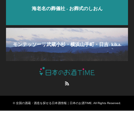
海老名の葬儀社 - お葬式のしおん
モンテッソーリ武蔵小杉・横浜山手町・日吉- kika.
RSS
©
全国の酒蔵・酒造を探せる日本酒情報｜日本のお酒TIME
. All Rights Reserved.