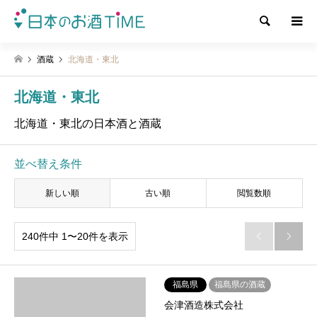
検索
酒蔵
北海道・東北
北海道・東北
北海道・東北の日本酒と酒蔵
並べ替え条件
新しい順
古い順
閲覧数順
240件中 1〜20件を表示


福島県
福島県の酒蔵
会津酒造株式会社